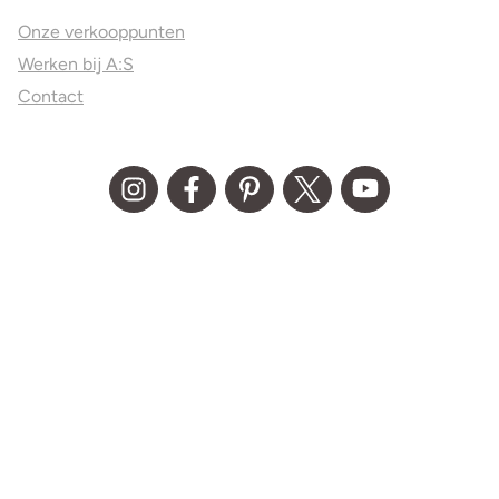
Onze verkooppunten
Werken bij A:S
Contact
© Aller Spanninga 2026
Algemene Voorwaarden
Privacy statement
Disclaimer
Media kit