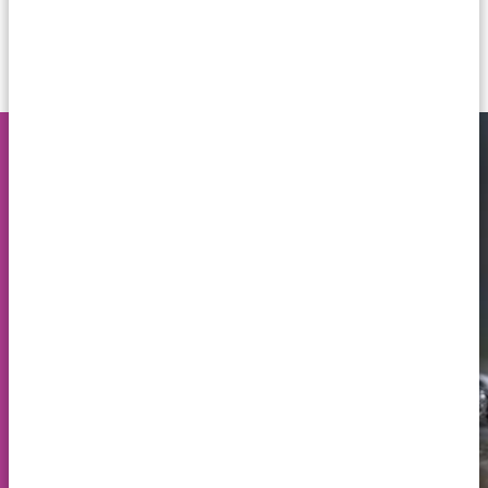
1081
Draag je de trouwring links
of rechts?
Men geloofde vroeger dat
er een liefdesader liep
tussen het hart en de
vierde vinger van de linker
hand. Ondanks dat we
inmiddels weten dat deze
ader - de Vena Amoris -
niet bestaat, is de linker
ringvinger nog steeds de