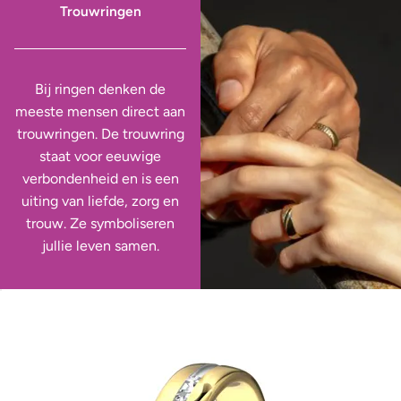
Trouwringen
Bij ringen denken de
meeste mensen direct aan
trouwringen. De trouwring
staat voor eeuwige
verbondenheid en is een
uiting van liefde, zorg en
trouw. Ze symboliseren
jullie leven samen.