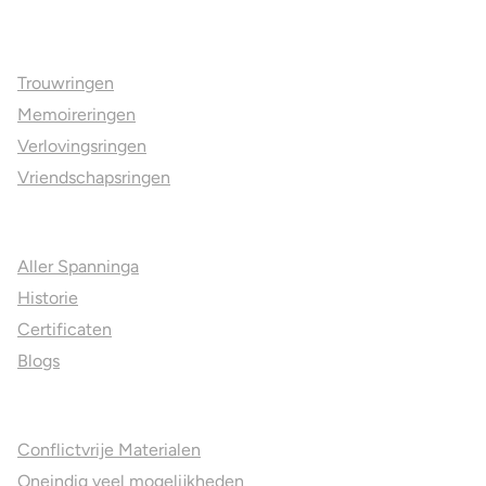
Ons aanbod
Trouwringen
Memoireringen
Verlovingsringen
Vriendschapsringen
Over ons
Aller Spanninga
Historie
Certificaten
Blogs
Jouw voordelen
Conflictvrije Materialen
Oneindig veel mogelijkheden