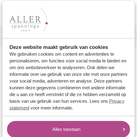
Bekijk onze interactieve juwelierskaart en
vind jouw lokale Aller Spanninga dealer.
Deze website maakt gebruik van cookies
We gebruiken cookies om content en advertenties te
personaliseren, om functies voor social media te bieden en
Ons aanbod
om ons websiteverkeer te analyseren. Ook delen we
informatie over uw gebruik van onze site met onze partners
Trouwringen
voor social media, adverteren en analyse. Deze partners
Memoireringen
kunnen deze gegevens combineren met andere informatie
Verlovingsringen
die u aan ze heeft verstrekt of die ze hebben verzameld op
basis van uw gebruik van hun services. Lees ons
Privacy
Vriendschapsringen
statement
voor meer informatie.
Over ons
Aller Spanninga
Alles toestaan
Historie