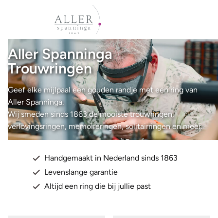
Aller Spanninga
Trouwringen
Geef elke mijlpaal een gouden randje met een ring van
Aller Spanninga.
Wij smeden sinds 1863 de mooiste trouwringen,
verlovingsringen, memoireringen, solitairringen en meer.
Handgemaakt in Nederland sinds 1863
Levenslange garantie
Altijd een ring die bij jullie past