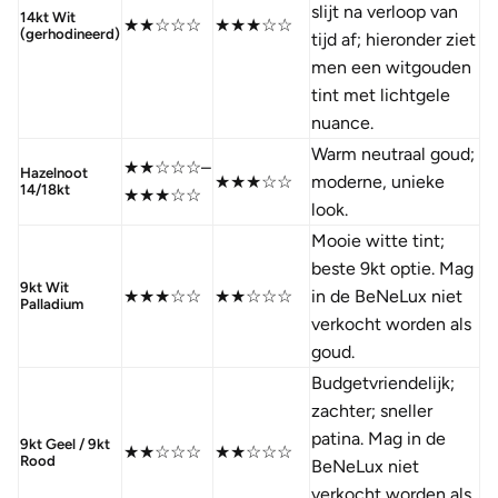
slijt na verloop van
14kt Wit
★★☆☆☆
★★★☆☆
(gerhodineerd)
tijd af; hieronder ziet
men een witgouden
tint met lichtgele
nuance.
Warm neutraal goud;
★★☆☆☆–
Hazelnoot
★★★☆☆
moderne, unieke
14/18kt
★★★☆☆
look.
Mooie witte tint;
beste 9kt optie. Mag
9kt Wit
★★★☆☆
★★☆☆☆
in de BeNeLux niet
Palladium
verkocht worden als
goud.
Budgetvriendelijk;
zachter; sneller
patina. Mag in de
9kt Geel / 9kt
★★☆☆☆
★★☆☆☆
Rood
BeNeLux niet
verkocht worden als