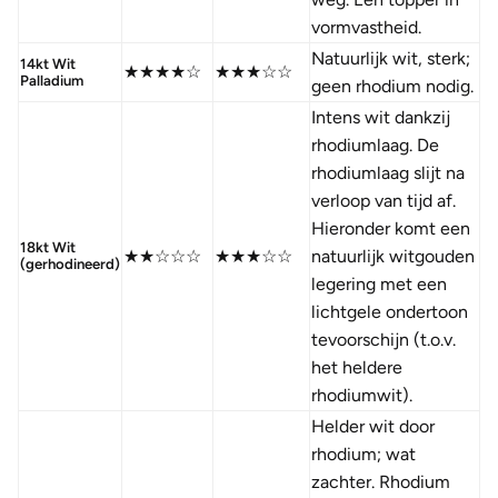
vormvastheid.
Natuurlijk wit, sterk;
14kt Wit
★★★★☆
★★★☆☆
Palladium
geen rhodium nodig.
Intens wit dankzij
rhodiumlaag. De
rhodiumlaag slijt na
verloop van tijd af.
Hieronder komt een
18kt Wit
★★☆☆☆
★★★☆☆
natuurlijk witgouden
(gerhodineerd)
legering met een
lichtgele ondertoon
tevoorschijn (t.o.v.
het heldere
rhodiumwit).
Helder wit door
rhodium; wat
zachter. Rhodium