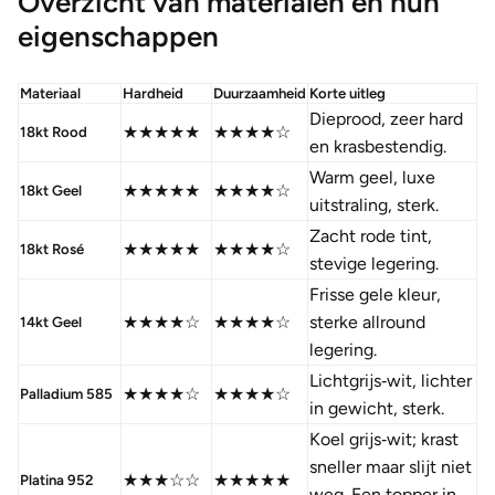
Overzicht van materialen en hun
eigenschappen
Materiaal
Hardheid
Duurzaamheid
Korte uitleg
Dieprood, zeer hard
★★★★★
★★★★☆
18kt Rood
en krasbestendig.
Warm geel, luxe
★★★★★
★★★★☆
18kt Geel
uitstraling, sterk.
Zacht rode tint,
★★★★★
★★★★☆
18kt Rosé
stevige legering.
Frisse gele kleur,
★★★★☆
★★★★☆
sterke allround
14kt Geel
legering.
Lichtgrijs‑wit, lichter
★★★★☆
★★★★☆
Palladium 585
in gewicht, sterk.
Koel grijs‑wit; krast
sneller maar slijt niet
★★★☆☆
★★★★★
Platina 952
weg. Een topper in