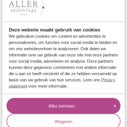
Lees verder
Deze website maakt gebruik van cookies
We gebruiken cookies om content en advertenties te
personaliseren, om functies voor social media te bieden en
om ons websiteverkeer te analyseren. Ook delen we
informatie over uw gebruik van onze site met onze partners
voor social media, adverteren en analyse. Deze partners
kunnen deze gegevens combineren met andere informatie
die u aan ze heeft verstrekt of die ze hebben verzameld op
Welke trouwring past bij jouw levensstijl?
basis van uw gebruik van hun services. Lees ons
Privacy
statement
voor meer informatie.
Een trouwring draag je elke dag. Maar welke ring blijft ook
na jaren nog even mooi? In deze blog ontdek je welke
techniek, legering en duurzaamheid passen bij jullie liefde
Alles toestaan
— en jullie levensstijl.
Weigeren