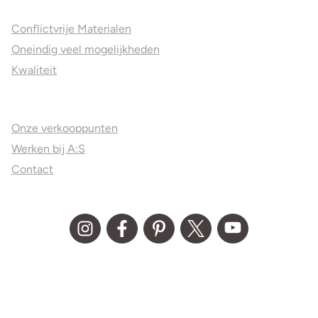
Conflictvrije Materialen
Oneindig veel mogelijkheden
Kwaliteit
Juweliers & Contact
Onze verkooppunten
Werken bij A:S
Contact
© Aller Spanninga 2026
Algemene Voorwaarden
Privacy statement
Disclaimer
Media kit