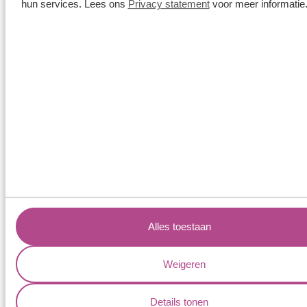
hun services. Lees ons
Privacy statement
voor meer informatie
Waardevolle tips van Aller
Spanninga
Maak goud nooit schoon met tissues of
keukenpapier. Hier zitten namelijk kleine houtvezels
in verwerkt die het goud kunnen beschadigen.
Alles toestaan
Gebruik nooit een harde tandenborstel of andere
schuurmiddelen op het goud. Hierdoor zal het goud
Weigeren
ook beschadigen.
Bewaar elk gouden sieraad in een apart stoffen zakje
Details tonen