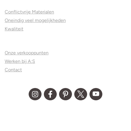
Conflictvrije Materialen
Oneindig veel mogelijkheden
Kwaliteit
Juweliers & Contact
Onze verkooppunten
Werken bij A:S
Contact
© Aller Spanninga 2026
Algemene Voorwaarden
Privacy statement
Disclaimer
Media kit