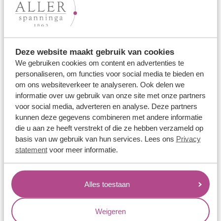
Lees verder
Deze website maakt gebruik van cookies
We gebruiken cookies om content en advertenties te
personaliseren, om functies voor social media te bieden en
om ons websiteverkeer te analyseren. Ook delen we
informatie over uw gebruik van onze site met onze partners
voor social media, adverteren en analyse. Deze partners
kunnen deze gegevens combineren met andere informatie
die u aan ze heeft verstrekt of die ze hebben verzameld op
Welke trouwring past bij jouw levensstijl?
basis van uw gebruik van hun services. Lees ons
Privacy
statement
voor meer informatie.
Een trouwring draag je elke dag. Maar welke ring blijft ook
na jaren nog even mooi? In deze blog ontdek je welke
techniek, legering en duurzaamheid passen bij jullie liefde
Alles toestaan
— en jullie levensstijl.
Weigeren