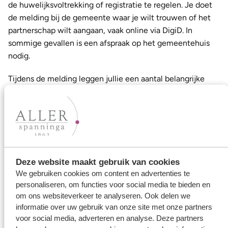
de huwelijksvoltrekking of registratie te regelen. Je doet
de melding bij de gemeente waar je wilt trouwen of het
partnerschap wilt aangaan, vaak online via DigiD. In
sommige gevallen is een afspraak op het gemeentehuis
nodig.
Tijdens de melding leggen jullie een aantal belangrijke
zaken vast:
Datum, tijdstip en locatie
van jullie huwelijk
Getuigen
(minimaal 2, maximaal 4)
Naamgebruik
– wil je elkaars achternaam gebruiken,
jullie namen combineren of je eigen naam
Deze website maakt gebruik van cookies
behouden?
We gebruiken cookies om content en advertenties te
Of je trouwt in gemeenschap van goederen of op
personaliseren, om functies voor social media te bieden en
om ons websiteverkeer te analyseren. Ook delen we
basis van huwelijkse voorwaarden. Als je niks
informatie over uw gebruik van onze site met onze partners
aangeeft geldt automatisch de beperkte
voor social media, adverteren en analyse. Deze partners
gemeenschap van goederen sinds 2018. Laat je