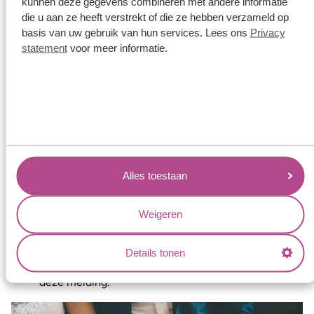
kunnen deze gegevens combineren met andere informatie
hierover eventueel adviseren.
die u aan ze heeft verstrekt of die ze hebben verzameld op
basis van uw gebruik van hun services. Lees ons
Privacy
Vaak moet je een kopie van het identiteitsbewijs van jou
statement
voor meer informatie.
en je partner en eventuele andere documenten
aanleveren, zoals bijvoorbeeld een verklaring van
inschrijving, een verklaring van ongehuwd zijn of een
verklaring omtrent het verblijfsrecht.
Na de melding ontvang je meestal een bevestiging van de
gemeente.
Alles toestaan
Goed om te weten
Weigeren
De melding is verplicht, maar vaak
gratis
.
Je hoeft niet in je eigen woonplaats te trouwen.
Details tonen
Ook voor een
geregistreerd partnerschap
geldt
deze melding.