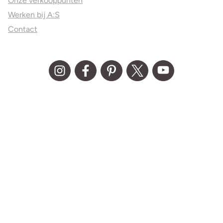
Onze verkooppunten
Werken bij A:S
Contact
© Aller Spanninga 2026
Algemene Voorwaarden
Privacy statement
Disclaimer
Media kit