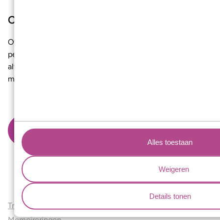
Onze liefde voor het vak
Of het nu gaat om een klassiek ontwerp of een moderne,
persoonlijke creatie: bij Aller Spanninga staat ambacht
altijd centraal. Wij maken ringen die niet alleen mooi zijn,
maar ook een verhaal dragen - jullie verhaal.
Bekijk hier de ringen die onze goudsmeden met li
Alles toestaan
Weigeren
Ons aanbod
Details tonen
Trouwringen
Memoireringen