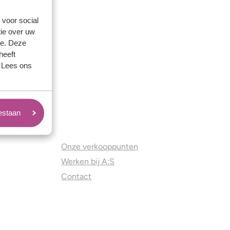
 voor social
ie over uw
se. Deze
heeft
. Lees ons
oestaan
Juweliers & Contact
Onze verkooppunten
Werken bij A:S
Contact