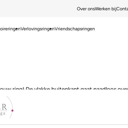
Over ons
Werken bij
Cont
ireringen
Verlovingsringen
Vriendschapsringen
jouw ring! De vlakke buitenkant gaat naadloos ove
oor een heel moderne look!