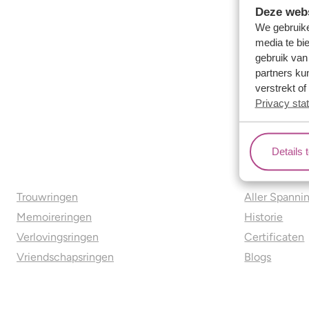
Deze webs
We gebruike
media te bi
gebruik van
partners ku
verstrekt o
Privacy sta
Details 
Ons aanbod
Over o
Trouwringen
Aller Spanni
Memoireringen
Historie
Verlovingsringen
Certificaten
Vriendschapsringen
Blogs