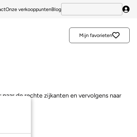
act
Onze verkooppunten
Blog
Inlo
Mijn favorieten
r naar de rechte zijkanten en vervolgens naar