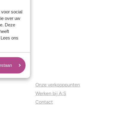
 voor social
ie over uw
se. Deze
heeft
. Lees ons
oestaan
Juweliers & Contact
Onze verkooppunten
Werken bij A:S
Contact