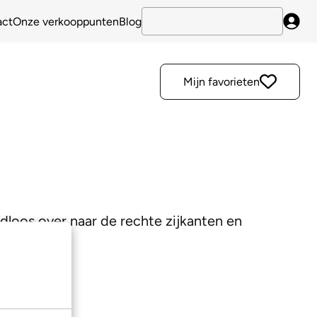
act
Onze verkooppunten
Blog
Inlo
Mijn favorieten
adloos over naar de rechte zijkanten en