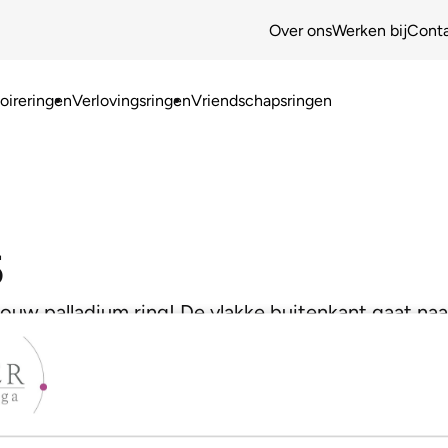
Over ons
Werken bij
Cont
ireringen
Verlovingsringen
Vriendschapsringen
5
jouw palladium ring! De vlakke buitenkant gaat na
mbinatie zorgt voor een heel moderne look!