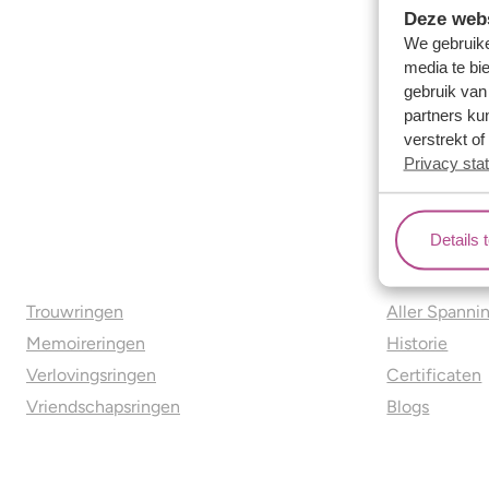
Deze webs
We gebruike
media te bi
gebruik van
partners ku
verstrekt o
Privacy sta
Details 
Ons aanbod
Over o
Trouwringen
Aller Spanni
Memoireringen
Historie
Verlovingsringen
Certificaten
Vriendschapsringen
Blogs