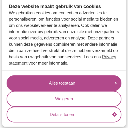
Memoireringen
Deze website maakt gebruik van cookies
Verlovingsringen
We gebruiken cookies om content en advertenties te
personaliseren, om functies voor social media te bieden en
Vriendschapsringen
om ons websiteverkeer te analyseren. Ook delen we
Over ons
informatie over uw gebruik van onze site met onze partners
voor social media, adverteren en analyse. Deze partners
Aller Spanninga
kunnen deze gegevens combineren met andere informatie
die u aan ze heeft verstrekt of die ze hebben verzameld op
Historie
basis van uw gebruik van hun services. Lees ons
Privacy
Certificaten
statement
voor meer informatie.
Blogs
Jouw voordelen
Alles toestaan
Conflictvrije Materialen
Weigeren
Oneindig veel mogelijkheden
Kwaliteit
Details tonen
Juweliers & Contact