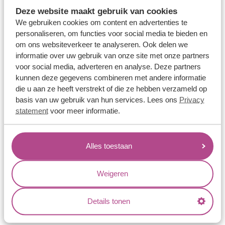
Memoireringen
Deze website maakt gebruik van cookies
Verlovingsringen
We gebruiken cookies om content en advertenties te
personaliseren, om functies voor social media te bieden en
Vriendschapsringen
om ons websiteverkeer te analyseren. Ook delen we
Over ons
informatie over uw gebruik van onze site met onze partners
voor social media, adverteren en analyse. Deze partners
Aller Spanninga
kunnen deze gegevens combineren met andere informatie
die u aan ze heeft verstrekt of die ze hebben verzameld op
Historie
basis van uw gebruik van hun services. Lees ons
Privacy
Certificaten
statement
voor meer informatie.
Blogs
Jouw voordelen
Alles toestaan
Conflictvrije Materialen
Weigeren
Oneindig veel mogelijkheden
Kwaliteit
Details tonen
Juweliers & Contact