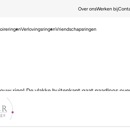
Over ons
Werken bij
Cont
ireringen
Verlovingsringen
Vriendschapsringen
jouw ring! De vlakke buitenkant gaat naadloos ove
oor een heel moderne look!