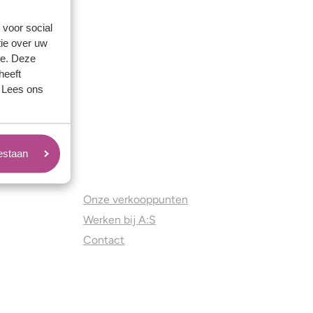
 voor social
ie over uw
se. Deze
heeft
. Lees ons
oestaan
Juweliers & Contact
Onze verkooppunten
Werken bij A:S
Contact