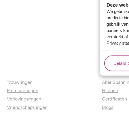
Deze webs
We gebruike
media te bi
gebruik van
partners ku
verstrekt o
Privacy sta
Details 
Ons aanbod
Over o
Trouwringen
Aller Spanni
Memoireringen
Historie
Verlovingsringen
Certificaten
Vriendschapsringen
Blogs