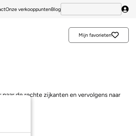
act
Onze verkooppunten
Blog
Inlo
Mijn favorieten
r naar de rechte zijkanten en vervolgens naar