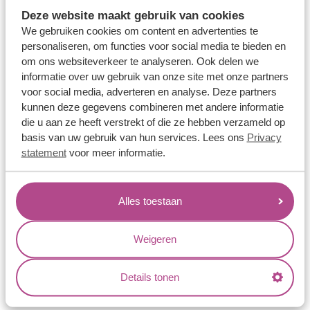
Memoireringen
Deze website maakt gebruik van cookies
Verlovingsringen
We gebruiken cookies om content en advertenties te
personaliseren, om functies voor social media te bieden en
Vriendschapsringen
om ons websiteverkeer te analyseren. Ook delen we
Over ons
informatie over uw gebruik van onze site met onze partners
voor social media, adverteren en analyse. Deze partners
Aller Spanninga
kunnen deze gegevens combineren met andere informatie
die u aan ze heeft verstrekt of die ze hebben verzameld op
Historie
basis van uw gebruik van hun services. Lees ons
Privacy
Certificaten
statement
voor meer informatie.
Blogs
Jouw voordelen
Alles toestaan
Conflictvrije Materialen
Weigeren
Oneindig veel mogelijkheden
Kwaliteit
Details tonen
Juweliers & Contact