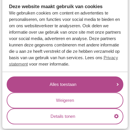
Memoireringen
Deze website maakt gebruik van cookies
Verlovingsringen
We gebruiken cookies om content en advertenties te
personaliseren, om functies voor social media te bieden en
Vriendschapsringen
om ons websiteverkeer te analyseren. Ook delen we
Over ons
informatie over uw gebruik van onze site met onze partners
voor social media, adverteren en analyse. Deze partners
Aller Spanninga
kunnen deze gegevens combineren met andere informatie
die u aan ze heeft verstrekt of die ze hebben verzameld op
Historie
basis van uw gebruik van hun services. Lees ons
Privacy
Certificaten
statement
voor meer informatie.
Blogs
Jouw voordelen
Alles toestaan
Conflictvrije Materialen
Weigeren
Oneindig veel mogelijkheden
Kwaliteit
Details tonen
Juweliers & Contact