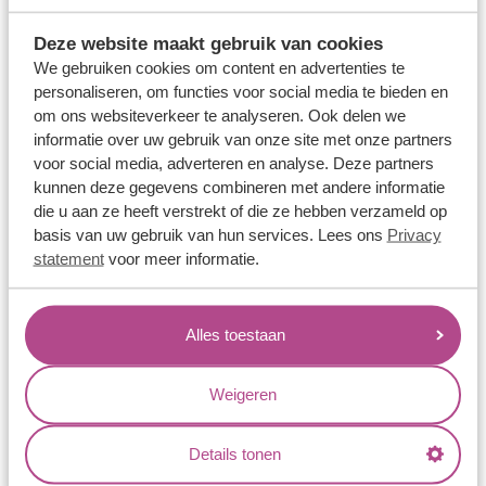
Trouwringen
Deze website maakt gebruik van cookies
Memoireringen
We gebruiken cookies om content en advertenties te
Verlovingsringen
personaliseren, om functies voor social media te bieden en
om ons websiteverkeer te analyseren. Ook delen we
Vriendschapsringen
informatie over uw gebruik van onze site met onze partners
Over ons
voor social media, adverteren en analyse. Deze partners
kunnen deze gegevens combineren met andere informatie
Aller Spanninga
die u aan ze heeft verstrekt of die ze hebben verzameld op
basis van uw gebruik van hun services. Lees ons
Privacy
Historie
statement
voor meer informatie.
Certificaten
Blogs
Alles toestaan
Jouw voordelen
Conflictvrije Materialen
Weigeren
Oneindig veel mogelijkheden
Kwaliteit
Details tonen