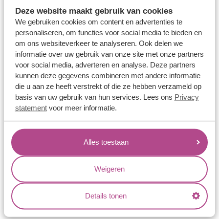
Memoireringen
Deze website maakt gebruik van cookies
Verlovingsringen
We gebruiken cookies om content en advertenties te
personaliseren, om functies voor social media te bieden en
Vriendschapsringen
om ons websiteverkeer te analyseren. Ook delen we
Over ons
informatie over uw gebruik van onze site met onze partners
voor social media, adverteren en analyse. Deze partners
Aller Spanninga
kunnen deze gegevens combineren met andere informatie
die u aan ze heeft verstrekt of die ze hebben verzameld op
Historie
basis van uw gebruik van hun services. Lees ons
Privacy
Certificaten
statement
voor meer informatie.
Blogs
Jouw voordelen
Alles toestaan
Conflictvrije Materialen
Weigeren
Oneindig veel mogelijkheden
Kwaliteit
Details tonen
Juweliers & Contact