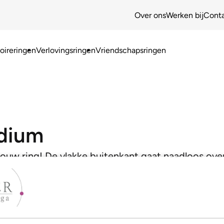
Over ons
Werken bij
Cont
ireringen
Verlovingsringen
Vriendschapsringen
adium
jouw ring! De vlakke buitenkant gaat naadloos ove
oor een heel moderne look!