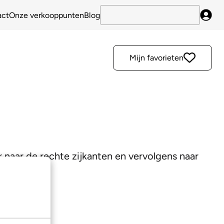
act
Onze verkooppunten
Blog
Inlo
Mijn favorieten
r naar de rechte zijkanten en vervolgens naar