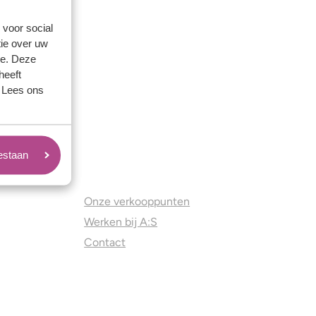
 voor social
ie over uw
se. Deze
heeft
. Lees ons
oestaan
Juweliers & Contact
Onze verkooppunten
Werken bij A:S
Contact