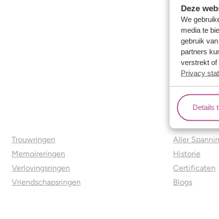
Deze webs
We gebruike
media te bi
gebruik van
partners ku
verstrekt o
Privacy sta
Details 
Ons aanbod
Over o
Trouwringen
Aller Spanni
Memoireringen
Historie
Verlovingsringen
Certificaten
Vriendschapsringen
Blogs