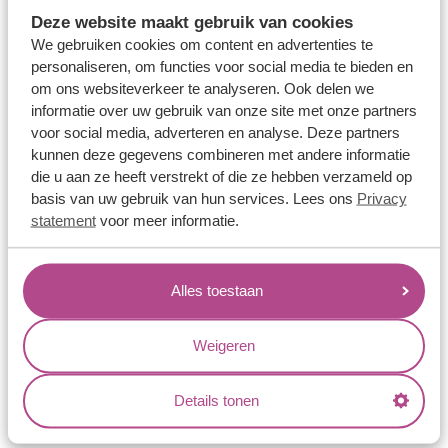
Memoireringen
Deze website maakt gebruik van cookies
Verlovingsringen
We gebruiken cookies om content en advertenties te
personaliseren, om functies voor social media te bieden en
Vriendschapsringen
om ons websiteverkeer te analyseren. Ook delen we
Over ons
informatie over uw gebruik van onze site met onze partners
voor social media, adverteren en analyse. Deze partners
Aller Spanninga
kunnen deze gegevens combineren met andere informatie
die u aan ze heeft verstrekt of die ze hebben verzameld op
Historie
basis van uw gebruik van hun services. Lees ons
Privacy
Certificaten
statement
voor meer informatie.
Blogs
Jouw voordelen
Alles toestaan
Conflictvrije Materialen
Weigeren
Oneindig veel mogelijkheden
Kwaliteit
Details tonen
Juweliers & Contact