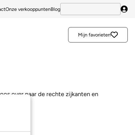
act
Onze verkooppunten
Blog
Inlo
Mijn favorieten
loos over naar de rechte zijkanten en