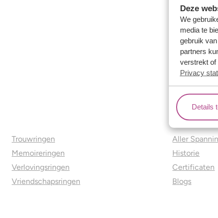
Deze webs
We gebruike
media te bi
gebruik van
partners ku
verstrekt o
Privacy sta
Details 
Ons aanbod
Over o
Trouwringen
Aller Spanni
Memoireringen
Historie
Verlovingsringen
Certificaten
Vriendschapsringen
Blogs