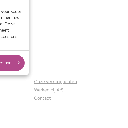
 voor social
ie over uw
se. Deze
heeft
. Lees ons
oestaan
Juweliers & Contact
Onze verkooppunten
Werken bij A:S
Contact