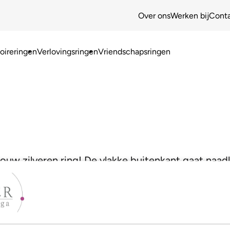
Over ons
Werken bij
Cont
ireringen
Verlovingsringen
Vriendschapsringen
jouw zilveren ring! De vlakke buitenkant gaat naad
mbinatie zorgt voor een heel moderne look!