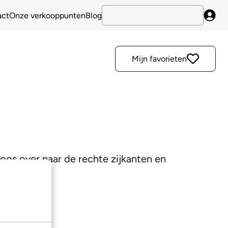
act
Onze verkooppunten
Blog
Inlo
Mijn favorieten
loos over naar de rechte zijkanten en