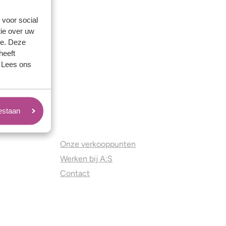
 voor social
ie over uw
se. Deze
heeft
. Lees ons
oestaan
Juweliers & Contact
Onze verkooppunten
Werken bij A:S
Contact