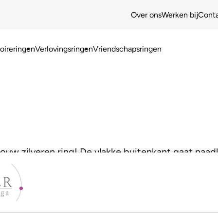
Over ons
Werken bij
Cont
ireringen
Verlovingsringen
Vriendschapsringen
jouw zilveren ring! De vlakke buitenkant gaat naad
mbinatie zorgt voor een heel moderne look!