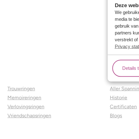
Deze webs
We gebruike
media te bi
gebruik van
partners ku
verstrekt o
Privacy sta
Details 
Ons aanbod
Over o
Trouwringen
Aller Spanni
Memoireringen
Historie
Verlovingsringen
Certificaten
Vriendschapsringen
Blogs