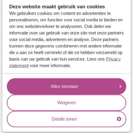
Memoireringen
Deze website maakt gebruik van cookies
Verlovingsringen
We gebruiken cookies om content en advertenties te
personaliseren, om functies voor social media te bieden en
Vriendschapsringen
om ons websiteverkeer te analyseren. Ook delen we
Over ons
informatie over uw gebruik van onze site met onze partners
voor social media, adverteren en analyse. Deze partners
Aller Spanninga
kunnen deze gegevens combineren met andere informatie
die u aan ze heeft verstrekt of die ze hebben verzameld op
Historie
basis van uw gebruik van hun services. Lees ons
Privacy
Certificaten
statement
voor meer informatie.
Blogs
Jouw voordelen
Alles toestaan
Conflictvrije Materialen
Weigeren
Oneindig veel mogelijkheden
Kwaliteit
Details tonen
Juweliers & Contact