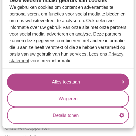
Deze website maakt gebruik van cookies
Verlovingsringen
We gebruiken cookies om content en advertenties te
Vriendschapsringen
personaliseren, om functies voor social media te bieden en
om ons websiteverkeer te analyseren. Ook delen we
Over ons
informatie over uw gebruik van onze site met onze partners
voor social media, adverteren en analyse. Deze partners
Aller Spanninga
kunnen deze gegevens combineren met andere informatie
Historie
die u aan ze heeft verstrekt of die ze hebben verzameld op
Certificaten
basis van uw gebruik van hun services. Lees ons
Privacy
Blogs
statement
voor meer informatie.
Jouw voordelen
Alles toestaan
Conflictvrije Materialen
Oneindig veel mogelijkheden
Weigeren
Kwaliteit
Juweliers & Contact
Details tonen
Onze verkooppunten