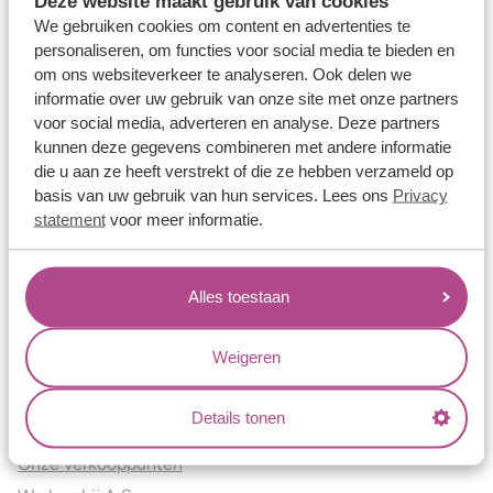
Deze website maakt gebruik van cookies
Verlovingsringen
We gebruiken cookies om content en advertenties te
Vriendschapsringen
personaliseren, om functies voor social media te bieden en
om ons websiteverkeer te analyseren. Ook delen we
Over ons
informatie over uw gebruik van onze site met onze partners
voor social media, adverteren en analyse. Deze partners
Aller Spanninga
kunnen deze gegevens combineren met andere informatie
Historie
die u aan ze heeft verstrekt of die ze hebben verzameld op
Certificaten
basis van uw gebruik van hun services. Lees ons
Privacy
Blogs
statement
voor meer informatie.
Jouw voordelen
Alles toestaan
Conflictvrije Materialen
Oneindig veel mogelijkheden
Weigeren
Kwaliteit
Juweliers & Contact
Details tonen
Onze verkooppunten