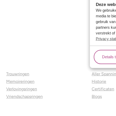
Deze webs
We gebruike
media te bi
gebruik van
partners ku
verstrekt o
Privacy sta
Details 
Ons aanbod
Over o
Trouwringen
Aller Spanni
Memoireringen
Historie
Verlovingsringen
Certificaten
Vriendschapsringen
Blogs