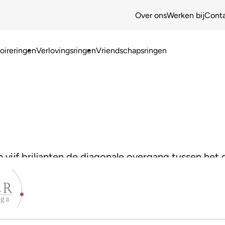
Over ons
Werken bij
Cont
ireringen
Verlovingsringen
Vriendschapsringen
vijf briljanten de diagonale overgang tussen het 