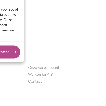
 voor social
ie over uw
se. Deze
heeft
. Lees ons
oestaan
Juweliers & Contact
Onze verkooppunten
Werken bij A:S
Contact