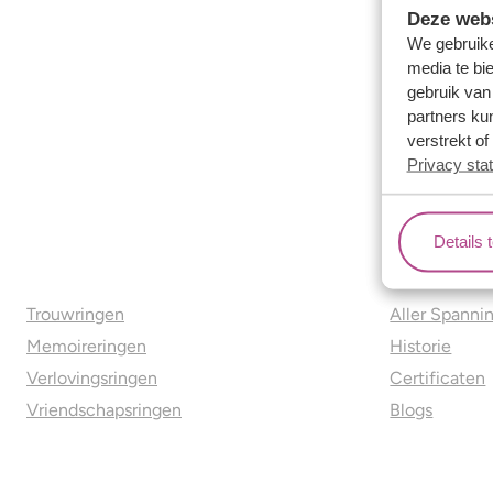
Deze webs
We gebruike
media te bi
gebruik van
partners ku
verstrekt o
Privacy sta
Details 
Ons aanbod
Over o
Trouwringen
Aller Spanni
Memoireringen
Historie
Verlovingsringen
Certificaten
Vriendschapsringen
Blogs