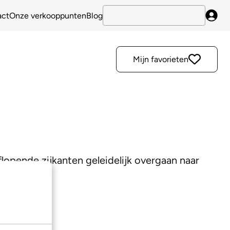
act
Onze verkooppunten
Blog
Inlo
Mijn favorieten
lopende zijkanten geleidelijk overgaan naar