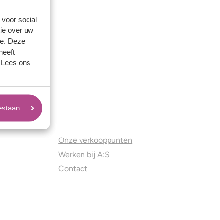
 voor social
ie over uw
se. Deze
heeft
. Lees ons
oestaan
Juweliers & Contact
Onze verkooppunten
Werken bij A:S
Contact