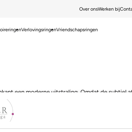
Over ons
Werken bij
Cont
ireringen
Verlovingsringen
Vriendschapsringen
nkant een moderne uitstraling. Omdat de subtiel af
jk draagcomfort!