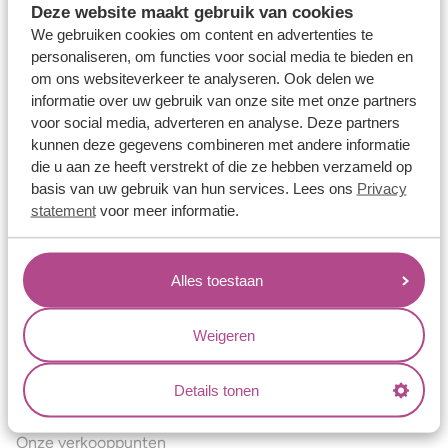
Deze website maakt gebruik van cookies
Verlovingsringen
We gebruiken cookies om content en advertenties te
Vriendschapsringen
personaliseren, om functies voor social media te bieden en
om ons websiteverkeer te analyseren. Ook delen we
Over ons
informatie over uw gebruik van onze site met onze partners
voor social media, adverteren en analyse. Deze partners
Aller Spanninga
kunnen deze gegevens combineren met andere informatie
Historie
die u aan ze heeft verstrekt of die ze hebben verzameld op
basis van uw gebruik van hun services. Lees ons
Privacy
Certificaten
statement
voor meer informatie.
Blogs
Jouw voordelen
Alles toestaan
Conflictvrije Materialen
Oneindig veel mogelijkheden
Weigeren
Kwaliteit
Details tonen
Juweliers & Contact
Onze verkooppunten