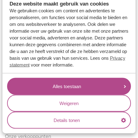
Deze website maakt gebruik van cookies
Verlovingsringen
We gebruiken cookies om content en advertenties te
Vriendschapsringen
personaliseren, om functies voor social media te bieden en
om ons websiteverkeer te analyseren. Ook delen we
Over ons
informatie over uw gebruik van onze site met onze partners
voor social media, adverteren en analyse. Deze partners
Aller Spanninga
kunnen deze gegevens combineren met andere informatie
Historie
die u aan ze heeft verstrekt of die ze hebben verzameld op
basis van uw gebruik van hun services. Lees ons
Privacy
Certificaten
statement
voor meer informatie.
Blogs
Jouw voordelen
Alles toestaan
Conflictvrije Materialen
Oneindig veel mogelijkheden
Weigeren
Kwaliteit
Details tonen
Juweliers & Contact
Onze verkooppunten