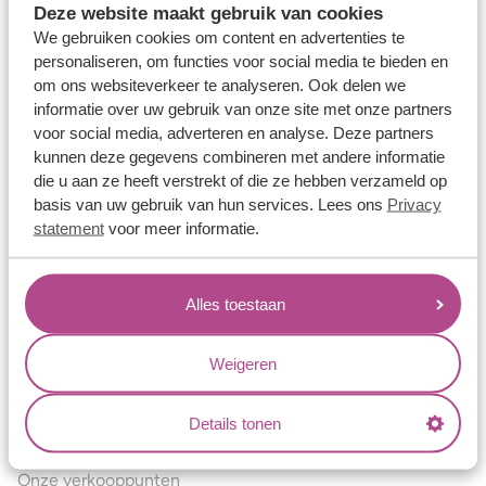
Deze website maakt gebruik van cookies
Verlovingsringen
We gebruiken cookies om content en advertenties te
Vriendschapsringen
personaliseren, om functies voor social media te bieden en
om ons websiteverkeer te analyseren. Ook delen we
Over ons
informatie over uw gebruik van onze site met onze partners
voor social media, adverteren en analyse. Deze partners
Aller Spanninga
kunnen deze gegevens combineren met andere informatie
Historie
die u aan ze heeft verstrekt of die ze hebben verzameld op
basis van uw gebruik van hun services. Lees ons
Privacy
Certificaten
statement
voor meer informatie.
Blogs
Jouw voordelen
Alles toestaan
Conflictvrije Materialen
Oneindig veel mogelijkheden
Weigeren
Kwaliteit
Details tonen
Juweliers & Contact
Onze verkooppunten