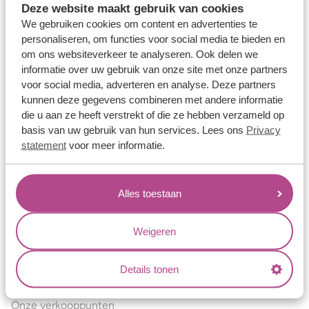
Deze website maakt gebruik van cookies
Verlovingsringen
We gebruiken cookies om content en advertenties te
Vriendschapsringen
personaliseren, om functies voor social media te bieden en
om ons websiteverkeer te analyseren. Ook delen we
Over ons
informatie over uw gebruik van onze site met onze partners
voor social media, adverteren en analyse. Deze partners
Aller Spanninga
kunnen deze gegevens combineren met andere informatie
Historie
die u aan ze heeft verstrekt of die ze hebben verzameld op
basis van uw gebruik van hun services. Lees ons
Privacy
Certificaten
statement
voor meer informatie.
Blogs
Jouw voordelen
Alles toestaan
Conflictvrije Materialen
Oneindig veel mogelijkheden
Weigeren
Kwaliteit
Details tonen
Juweliers & Contact
Onze verkooppunten