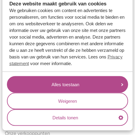
Deze website maakt gebruik van cookies
Verlovingsringen
We gebruiken cookies om content en advertenties te
Vriendschapsringen
personaliseren, om functies voor social media te bieden en
om ons websiteverkeer te analyseren. Ook delen we
Over ons
informatie over uw gebruik van onze site met onze partners
voor social media, adverteren en analyse. Deze partners
Aller Spanninga
kunnen deze gegevens combineren met andere informatie
Historie
die u aan ze heeft verstrekt of die ze hebben verzameld op
basis van uw gebruik van hun services. Lees ons
Privacy
Certificaten
statement
voor meer informatie.
Blogs
Jouw voordelen
Alles toestaan
Conflictvrije Materialen
Oneindig veel mogelijkheden
Weigeren
Kwaliteit
Details tonen
Juweliers & Contact
Onze verkooppunten