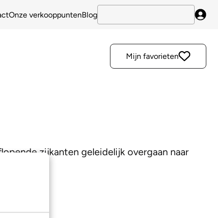
act
Onze verkooppunten
Blog
Inlo
Mijn favorieten
lopende zijkanten geleidelijk overgaan naar