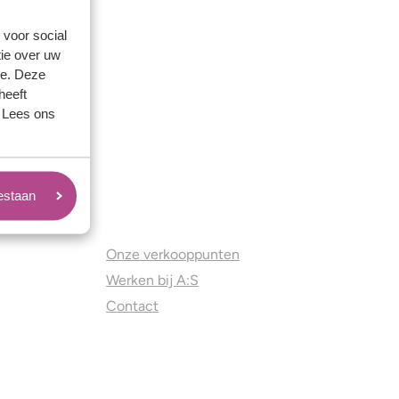
 voor social
ie over uw
se. Deze
heeft
. Lees ons
oestaan
Juweliers & Contact
Onze verkooppunten
Werken bij A:S
Contact