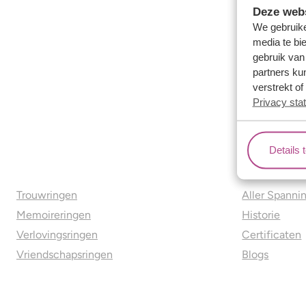
Deze webs
We gebruike
media te bi
gebruik van
partners ku
verstrekt o
Privacy sta
Details 
Ons aanbod
Over o
Trouwringen
Aller Spanni
Memoireringen
Historie
Verlovingsringen
Certificaten
Vriendschapsringen
Blogs