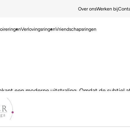
Over ons
Werken bij
Cont
ireringen
Verlovingsringen
Vriendschapsringen
nkant een moderne uitstraling. Omdat de subtiel af
jk draagcomfort!