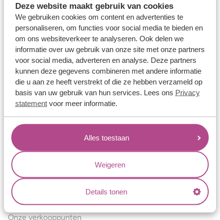
Deze website maakt gebruik van cookies
Verlovingsringen
We gebruiken cookies om content en advertenties te
Vriendschapsringen
personaliseren, om functies voor social media te bieden en
om ons websiteverkeer te analyseren. Ook delen we
Over ons
informatie over uw gebruik van onze site met onze partners
voor social media, adverteren en analyse. Deze partners
Aller Spanninga
kunnen deze gegevens combineren met andere informatie
Historie
die u aan ze heeft verstrekt of die ze hebben verzameld op
basis van uw gebruik van hun services. Lees ons
Privacy
Certificaten
statement
voor meer informatie.
Blogs
Jouw voordelen
Alles toestaan
Conflictvrije Materialen
Oneindig veel mogelijkheden
Weigeren
Kwaliteit
Details tonen
Juweliers & Contact
Onze verkooppunten