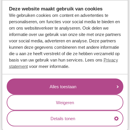
Trouwringen
Memoireringen
Deze website maakt gebruik van cookies
We gebruiken cookies om content en advertenties te
Verlovingsringen
personaliseren, om functies voor social media te bieden en
Vriendschapsringen
om ons websiteverkeer te analyseren. Ook delen we
informatie over uw gebruik van onze site met onze partners
Over ons
voor social media, adverteren en analyse. Deze partners
kunnen deze gegevens combineren met andere informatie
Aller Spanninga
die u aan ze heeft verstrekt of die ze hebben verzameld op
Historie
basis van uw gebruik van hun services. Lees ons
Privacy
Certificaten
statement
voor meer informatie.
Blogs
Jouw voordelen
Alles toestaan
Conflictvrije Materialen
Weigeren
Oneindig veel mogelijkheden
Kwaliteit
Details tonen
Juweliers & Contact