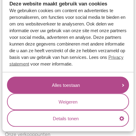
Deze website maakt gebruik van cookies
Verlovingsringen
We gebruiken cookies om content en advertenties te
Vriendschapsringen
personaliseren, om functies voor social media te bieden en
om ons websiteverkeer te analyseren. Ook delen we
Over ons
informatie over uw gebruik van onze site met onze partners
voor social media, adverteren en analyse. Deze partners
Aller Spanninga
kunnen deze gegevens combineren met andere informatie
Historie
die u aan ze heeft verstrekt of die ze hebben verzameld op
basis van uw gebruik van hun services. Lees ons
Privacy
Certificaten
statement
voor meer informatie.
Blogs
Jouw voordelen
Alles toestaan
Conflictvrije Materialen
Oneindig veel mogelijkheden
Weigeren
Kwaliteit
Details tonen
Juweliers & Contact
Onze verkooppunten