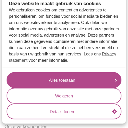
Deze website maakt gebruik van cookies
Verlovingsringen
We gebruiken cookies om content en advertenties te
Vriendschapsringen
personaliseren, om functies voor social media te bieden en
om ons websiteverkeer te analyseren. Ook delen we
Over ons
informatie over uw gebruik van onze site met onze partners
voor social media, adverteren en analyse. Deze partners
Aller Spanninga
kunnen deze gegevens combineren met andere informatie
Historie
die u aan ze heeft verstrekt of die ze hebben verzameld op
basis van uw gebruik van hun services. Lees ons
Privacy
Certificaten
statement
voor meer informatie.
Blogs
Jouw voordelen
Alles toestaan
Conflictvrije Materialen
Oneindig veel mogelijkheden
Weigeren
Kwaliteit
Details tonen
Juweliers & Contact
Onze verkooppunten