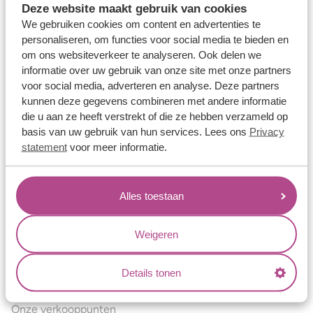
Deze website maakt gebruik van cookies
Verlovingsringen
We gebruiken cookies om content en advertenties te
Vriendschapsringen
personaliseren, om functies voor social media te bieden en
om ons websiteverkeer te analyseren. Ook delen we
Over ons
informatie over uw gebruik van onze site met onze partners
voor social media, adverteren en analyse. Deze partners
Aller Spanninga
kunnen deze gegevens combineren met andere informatie
Historie
die u aan ze heeft verstrekt of die ze hebben verzameld op
basis van uw gebruik van hun services. Lees ons
Privacy
Certificaten
statement
voor meer informatie.
Blogs
Jouw voordelen
Alles toestaan
Conflictvrije Materialen
Oneindig veel mogelijkheden
Weigeren
Kwaliteit
Details tonen
Juweliers & Contact
Onze verkooppunten