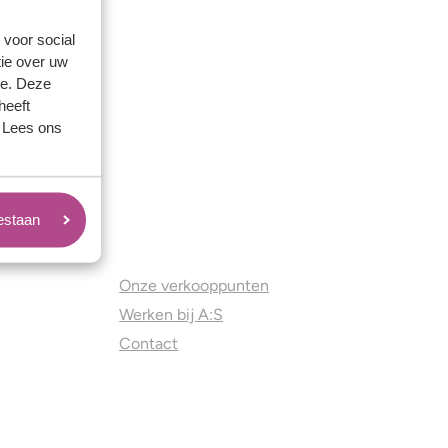
 voor social
ie over uw
se. Deze
heeft
. Lees ons
oestaan
Juweliers & Contact
Onze verkooppunten
Werken bij A:S
Contact