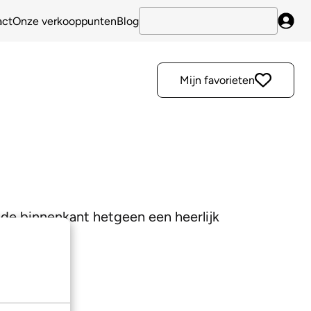
act
Onze verkooppunten
Blog
Inlo
Mijn favorieten
de binnenkant hetgeen een heerlijk