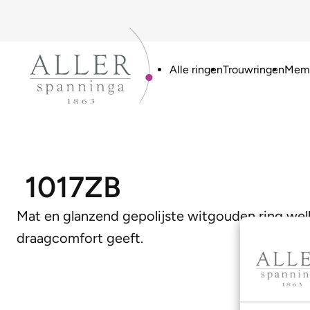
Alle ringen
Trouwringen
Memo
1017ZB
Mat en glanzend gepolijste witgouden ring we
draagcomfort geeft.