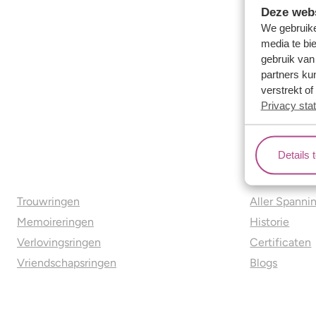
Deze webs
We gebruike
media te bi
gebruik van
partners ku
verstrekt o
Privacy sta
Details 
Ons aanbod
Over o
Trouwringen
Aller Spanni
Memoireringen
Historie
Verlovingsringen
Certificaten
Vriendschapsringen
Blogs