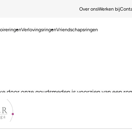
Over ons
Werken bij
Cont
ireringen
Verlovingsringen
Vriendschapsringen
lke door onze goudsmeden is voorzien van een ron