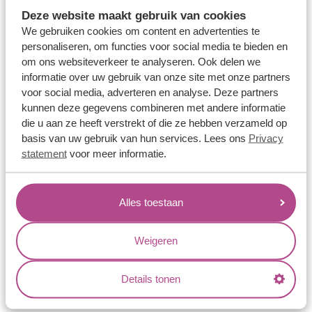
Memoireringen
Deze website maakt gebruik van cookies
Verlovingsringen
We gebruiken cookies om content en advertenties te
personaliseren, om functies voor social media te bieden en
Vriendschapsringen
om ons websiteverkeer te analyseren. Ook delen we
Over ons
informatie over uw gebruik van onze site met onze partners
voor social media, adverteren en analyse. Deze partners
Aller Spanninga
kunnen deze gegevens combineren met andere informatie
die u aan ze heeft verstrekt of die ze hebben verzameld op
Historie
basis van uw gebruik van hun services. Lees ons
Privacy
Certificaten
statement
voor meer informatie.
Blogs
Jouw voordelen
Alles toestaan
Conflictvrije Materialen
Weigeren
Oneindig veel mogelijkheden
Kwaliteit
Details tonen
Juweliers & Contact