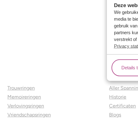
Deze webs
We gebruike
media te bi
gebruik van
partners ku
verstrekt o
Privacy sta
Details 
Ons aanbod
Over o
Trouwringen
Aller Spanni
Memoireringen
Historie
Verlovingsringen
Certificaten
Vriendschapsringen
Blogs