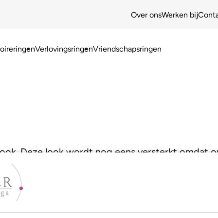
Over ons
Werken bij
Cont
ireringen
Verlovingsringen
Vriendschapsringen
e look. Deze look wordt nog eens versterkt omdat
Zo krijg je een waar juweeltje!