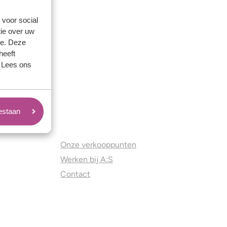
 voor social
ie over uw
se. Deze
heeft
. Lees ons
oestaan
Juweliers & Contact
Onze verkooppunten
Werken bij A:S
Contact