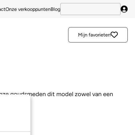
act
Onze verkooppunten
Blog
Inlo
Mijn favorieten
 onze goudsmeden dit model zowel van een