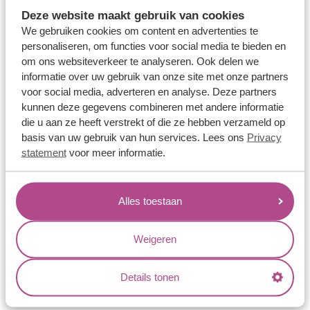
Memoireringen
Deze website maakt gebruik van cookies
Verlovingsringen
We gebruiken cookies om content en advertenties te
personaliseren, om functies voor social media te bieden en
Vriendschapsringen
om ons websiteverkeer te analyseren. Ook delen we
Over ons
informatie over uw gebruik van onze site met onze partners
voor social media, adverteren en analyse. Deze partners
Aller Spanninga
kunnen deze gegevens combineren met andere informatie
die u aan ze heeft verstrekt of die ze hebben verzameld op
Historie
basis van uw gebruik van hun services. Lees ons
Privacy
Certificaten
statement
voor meer informatie.
Blogs
Jouw voordelen
Alles toestaan
Conflictvrije Materialen
Weigeren
Oneindig veel mogelijkheden
Kwaliteit
Details tonen
Juweliers & Contact