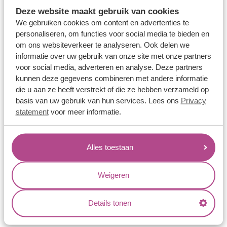
Memoireringen
Deze website maakt gebruik van cookies
Verlovingsringen
We gebruiken cookies om content en advertenties te
personaliseren, om functies voor social media te bieden en
Vriendschapsringen
om ons websiteverkeer te analyseren. Ook delen we
Over ons
informatie over uw gebruik van onze site met onze partners
voor social media, adverteren en analyse. Deze partners
Aller Spanninga
kunnen deze gegevens combineren met andere informatie
die u aan ze heeft verstrekt of die ze hebben verzameld op
Historie
basis van uw gebruik van hun services. Lees ons
Privacy
Certificaten
statement
voor meer informatie.
Blogs
Jouw voordelen
Alles toestaan
Conflictvrije Materialen
Weigeren
Oneindig veel mogelijkheden
Kwaliteit
Details tonen
Juweliers & Contact