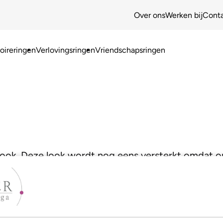
Over ons
Werken bij
Cont
ireringen
Verlovingsringen
Vriendschapsringen
e look. Deze look wordt nog eens versterkt omdat
Zo krijg je een waar juweeltje!