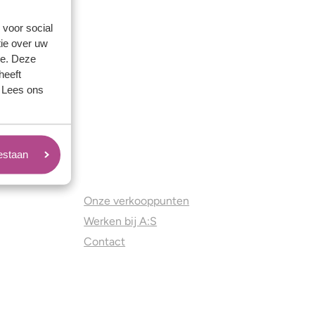
 voor social
ie over uw
se. Deze
heeft
. Lees ons
oestaan
Juweliers & Contact
Onze verkooppunten
Werken bij A:S
Contact