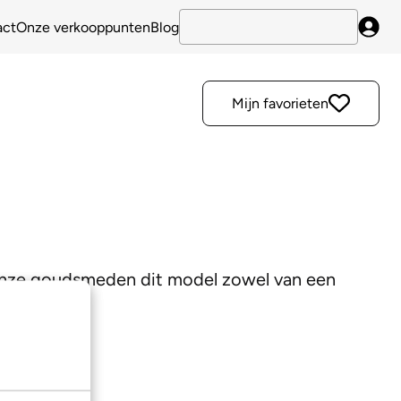
act
Onze verkooppunten
Blog
Inlo
Mijn favorieten
 onze goudsmeden dit model zowel van een