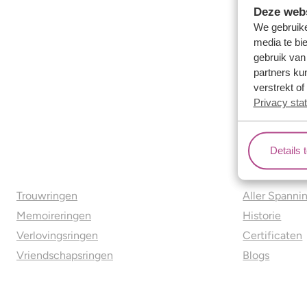
Deze webs
We gebruike
media te bi
gebruik van
partners ku
verstrekt o
Privacy sta
Details 
Ons aanbod
Over o
Trouwringen
Aller Spanni
Memoireringen
Historie
Verlovingsringen
Certificaten
Vriendschapsringen
Blogs