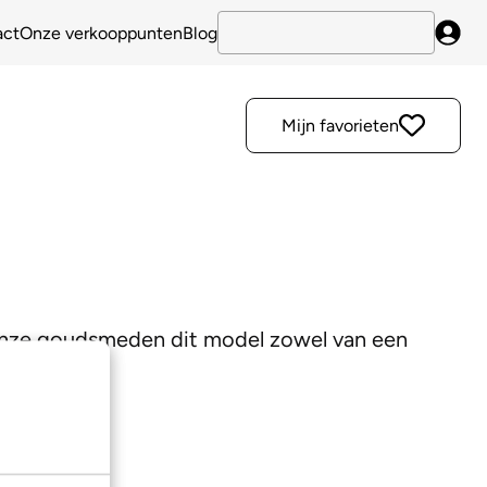
act
Onze verkooppunten
Blog
Inlo
Mijn favorieten
 onze goudsmeden dit model zowel van een