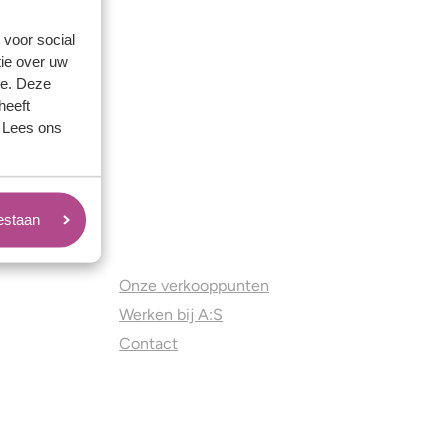
 voor social
ie over uw
se. Deze
heeft
. Lees ons
oestaan
Juweliers & Contact
Onze verkooppunten
Werken bij A:S
Contact