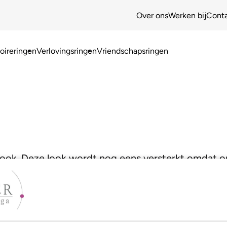
Over ons
Werken bij
Cont
ireringen
Verlovingsringen
Vriendschapsringen
e look. Deze look wordt nog eens versterkt omdat
Zo krijg je een waar juweeltje!