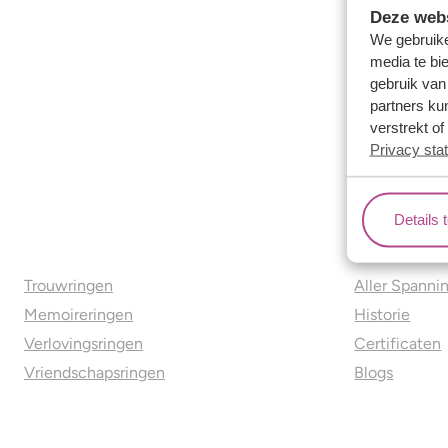
Deze webs
We gebruike
media te bi
gebruik van
partners ku
verstrekt o
Privacy sta
Details 
Ons aanbod
Over o
Trouwringen
Aller Spanni
Memoireringen
Historie
Verlovingsringen
Certificaten
Vriendschapsringen
Blogs