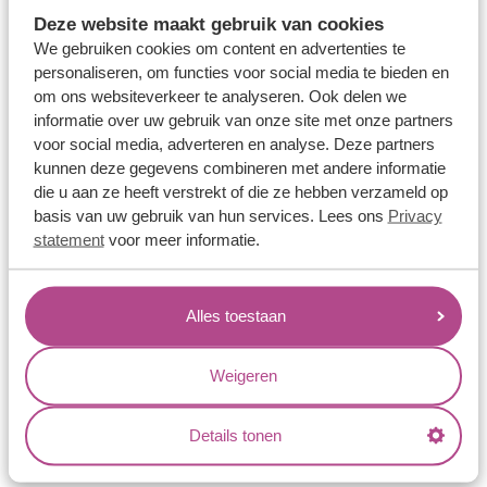
Memoireringen
Deze website maakt gebruik van cookies
Verlovingsringen
We gebruiken cookies om content en advertenties te
personaliseren, om functies voor social media te bieden en
Vriendschapsringen
om ons websiteverkeer te analyseren. Ook delen we
Over ons
informatie over uw gebruik van onze site met onze partners
voor social media, adverteren en analyse. Deze partners
Aller Spanninga
kunnen deze gegevens combineren met andere informatie
die u aan ze heeft verstrekt of die ze hebben verzameld op
Historie
basis van uw gebruik van hun services. Lees ons
Privacy
Certificaten
statement
voor meer informatie.
Blogs
Jouw voordelen
Alles toestaan
Conflictvrije Materialen
Weigeren
Oneindig veel mogelijkheden
Kwaliteit
Details tonen
Juweliers & Contact