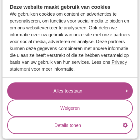
Memoireringen
Deze website maakt gebruik van cookies
Verlovingsringen
We gebruiken cookies om content en advertenties te
personaliseren, om functies voor social media te bieden en
Vriendschapsringen
om ons websiteverkeer te analyseren. Ook delen we
Over ons
informatie over uw gebruik van onze site met onze partners
voor social media, adverteren en analyse. Deze partners
Aller Spanninga
kunnen deze gegevens combineren met andere informatie
die u aan ze heeft verstrekt of die ze hebben verzameld op
Historie
basis van uw gebruik van hun services. Lees ons
Privacy
Certificaten
statement
voor meer informatie.
Blogs
Jouw voordelen
Alles toestaan
Conflictvrije Materialen
Weigeren
Oneindig veel mogelijkheden
Kwaliteit
Details tonen
Juweliers & Contact