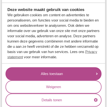
Trouwringen
Deze website maakt gebruik van cookies
Memoireringen
We gebruiken cookies om content en advertenties te
Verlovingsringen
personaliseren, om functies voor social media te bieden en
om ons websiteverkeer te analyseren. Ook delen we
Vriendschapsringen
informatie over uw gebruik van onze site met onze partners
Over ons
voor social media, adverteren en analyse. Deze partners
kunnen deze gegevens combineren met andere informatie
Aller Spanninga
die u aan ze heeft verstrekt of die ze hebben verzameld op
basis van uw gebruik van hun services. Lees ons
Privacy
Historie
statement
voor meer informatie.
Certificaten
Blogs
Alles toestaan
Jouw voordelen
Conflictvrije Materialen
Weigeren
Oneindig veel mogelijkheden
Kwaliteit
Details tonen