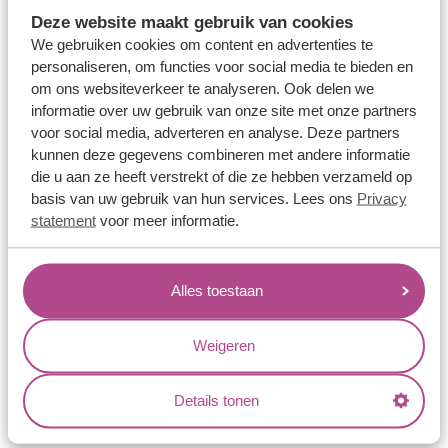
Memoireringen
Deze website maakt gebruik van cookies
Verlovingsringen
We gebruiken cookies om content en advertenties te
personaliseren, om functies voor social media te bieden en
Vriendschapsringen
om ons websiteverkeer te analyseren. Ook delen we
Over ons
informatie over uw gebruik van onze site met onze partners
voor social media, adverteren en analyse. Deze partners
Aller Spanninga
kunnen deze gegevens combineren met andere informatie
die u aan ze heeft verstrekt of die ze hebben verzameld op
Historie
basis van uw gebruik van hun services. Lees ons
Privacy
Certificaten
statement
voor meer informatie.
Blogs
Jouw voordelen
Alles toestaan
Conflictvrije Materialen
Weigeren
Oneindig veel mogelijkheden
Kwaliteit
Details tonen
Juweliers & Contact